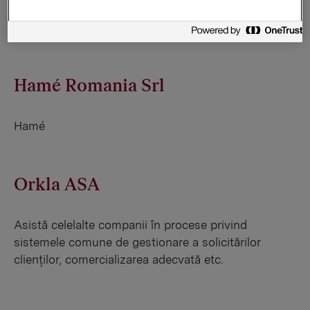
Laminut, Linco, Linco Patisero, Matinal, Tomi,
Unirea, Wiesana
Hamé Romania Srl
Hamé
Orkla ASA
Asistă celelalte companii în procese privind
sistemele comune de gestionare a solicitărilor
clienților, comercializarea adecvată etc.