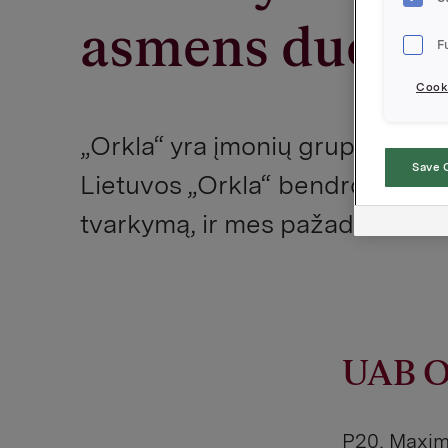
asmens duome
F
Cooki
„Orkla“ yra įmonių grupė, gamina
Save 
Lietuvos „Orkla“ bendrovės yr
tvarkymą, ir mes pažadame tvar
UAB O
P20, Maxim, 