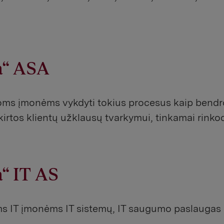
a“ ASA
oms įmonėms vykdyti tokius procesus kaip bendr
kirtos klientų užklausų tvarkymui, tinkamai rinkoda
“ IT AS
ms IT įmonėms IT sistemų, IT saugumo paslaugas i