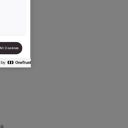
orijose.
All Cookies
uomenų
a,