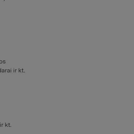
os
rai ir kt.
r kt.