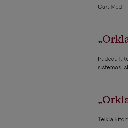
CuraMed
„Orkl
Padeda kit
sistemos, s
„Orkla
Teikia kito