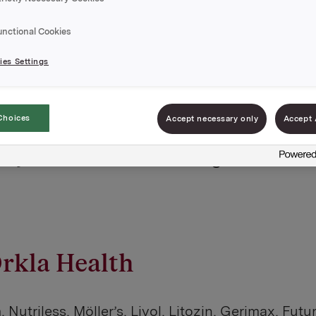
nų tvarkymą
unctional Cookies
es Settings
nti prekes vartotojams įvairiose terit
Choices
Accept necessary only
Accept 
a kartu atsakingos už jūsų asmens d
kyti tokius duomenis saugiai.
rkla Health
Nutriless, Möller’s, Livol, Litozin, Gerimax, Futur