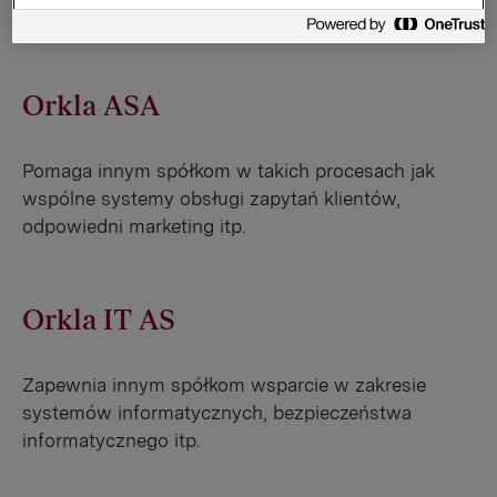
Vegevit
Orkla ASA
Pomaga innym spółkom w takich procesach jak
wspólne systemy obsługi zapytań klientów,
odpowiedni marketing itp.
Orkla IT AS
Zapewnia innym spółkom wsparcie w zakresie
systemów informatycznych, bezpieczeństwa
informatycznego itp.