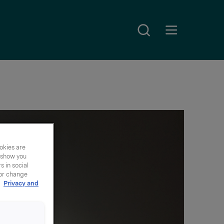
Search
Open main menu
okies are
y show you
 in social
 or change
r
Privacy and