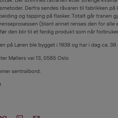
mottak. Der utvinnes råtranen etter strenge kvalite
metoder. Derfra sendes råvaren til fabrikken på 
beiding og tapping på flasker. Totalt går tranen 
 i renseprosessen (blant annet renses den for alle 
 før den blir til et ferdig produkt som når forbruke
en på Løren ble bygget i 1938 og har i dag ca. 38 
ter Møllers vei 13, 0585 Oslo
mer sentralbord:
0