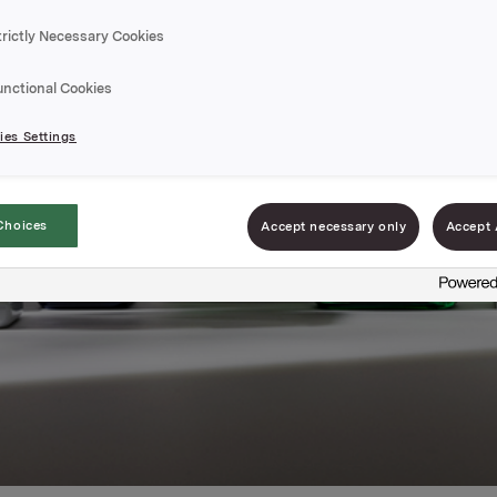
trictly Necessary Cookies
unctional Cookies
es Settings
Choices
Accept necessary only
Accept 