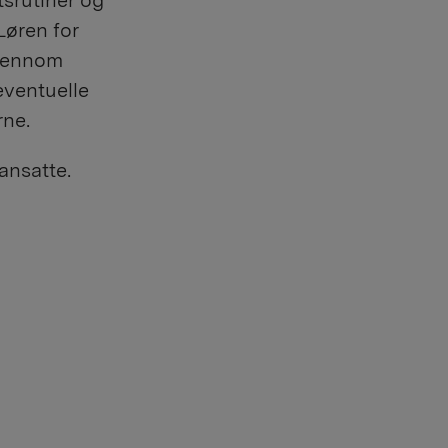
tsrutiner og
Løren for
gjennom
eventuelle
rne.
ansatte.