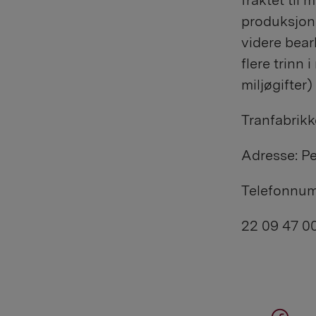
fraktet til 
produksjons
videre bear
flere trinn
miljøgifter)
Tranfabrikk
Adresse: Pe
Telefonnum
22 09 47 0