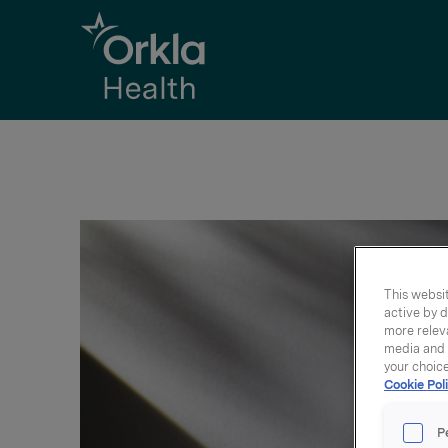
Go to frontpage
This websit
active by d
more releva
media and a
your choic
Cookie Poli
P