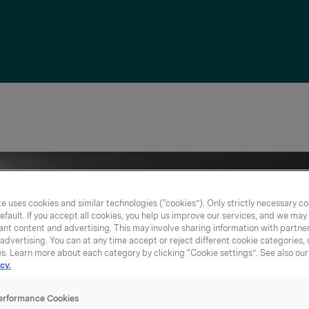
e uses cookies and similar technologies (“cookies”). Only strictly necessary co
efault. If you accept all cookies, you help us improve our services, and we ma
nt content and advertising. This may involve sharing information with partners
dvertising. You can at any time accept or reject different cookie categories,
es. Learn more about each category by clicking “Cookie settings”. See also ou
cy.
erformance Cookies