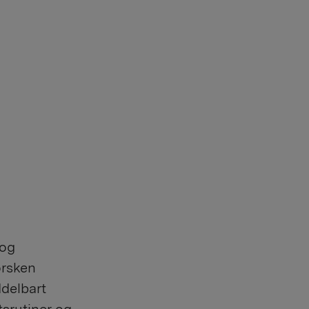
 og
orsken
ddelbart