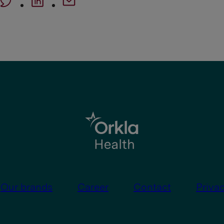
Our brands
Career
Contact
Priva