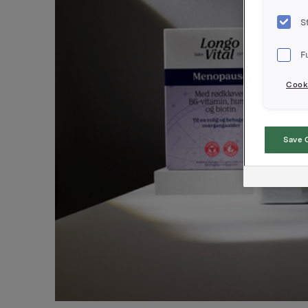
S
F
Cooki
Save 