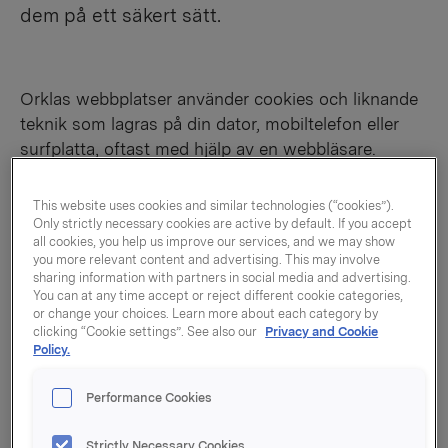
dem på ett säkert sätt.
Orklas webbplatser använder cookies och liknande
teknik som lagras på din dator, mobiltelefon eller
surfplatta, oftast med hjälp av en webbläsare.
Cookies används bland annat för att ge besökare
tillgång till olika webbfunktioner, skilja besökarna på
This website uses cookies and similar technologies (“cookies”).
webbplatserna från varandra, analysera hur bra vår
Only strictly necessary cookies are active by default. If you accept
all cookies, you help us improve our services, and we may show
webbplats och våra webbtjänster fungerar samt för
you more relevant content and advertising. This may involve
anpassad, intressebaserad marknadsföring. Det
sharing information with partners in social media and advertising.
You can at any time accept or reject different cookie categories,
innebär att vi i större eller mindre grad använder
or change your choices. Learn more about each category by
personuppgifterna, på så sätt som beskrivs nedan,
clicking “Cookie settings”. See also our
Privacy and Cookie
och den här informationen hjälper oss att förbättra
Policy.
webbplatsen och göra vår digitala kommunikation
mer relevant för mottagarna.
Performance Cookies
Besökarna kan frivilligt välja att godkänna
Strictly Necessary Cookies