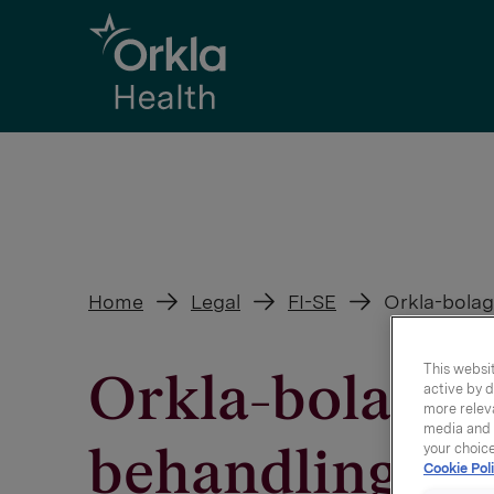
Go to frontpage
Home
Legal
FI-SE
Orkla-bolag
This websit
Orkla-bolag so
active by d
more releva
media and a
behandling av
your choic
Cookie Poli