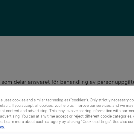
 som delar ansvaret för behandling av personuppgift
e uses cookies and similar technologies (“cookies”). Only strictly necessary co
m delar ansvaret 
efault. If you accept all cookies, you help us improve our services, and we ma
nt content and advertising. This may involve sharing information with partners
dvertising. You can at any time accept or reject different cookie categories,
 personuppgifter
es. Learn more about each category by clicking “Cookie settings”. See also ou
cy.