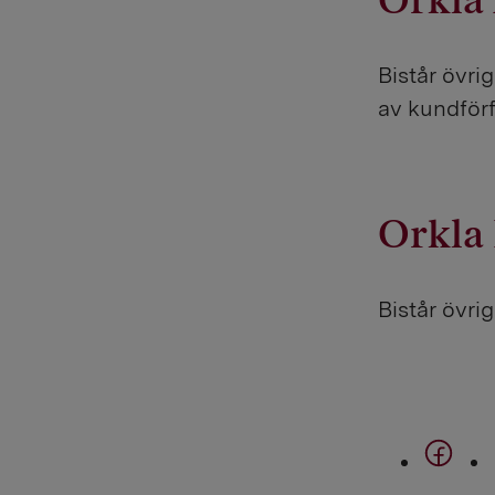
Orkla
Bistår övr
av kundförf
Orkla 
Bistår övri