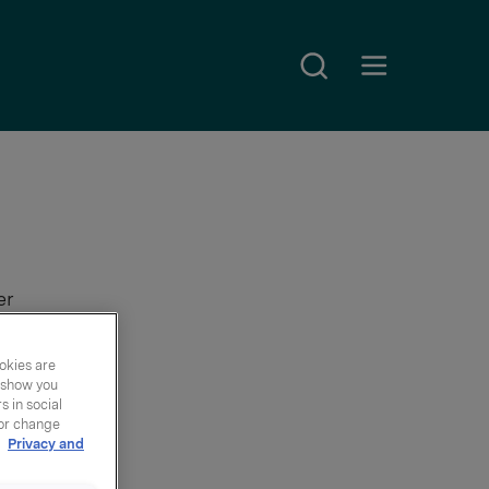
Search
Open main menu
er
okies are
för
y show you
 in social
 or change
r
Privacy and