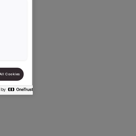
bolagen
All Cookies
nland